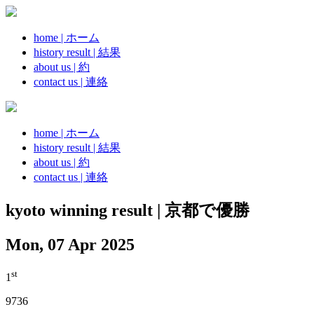
home | ホーム
history result | 結果
about us | 約
contact us | 連絡
home | ホーム
history result | 結果
about us | 約
contact us | 連絡
kyoto winning result | 京都で優勝
Mon, 07 Apr 2025
st
1
9736