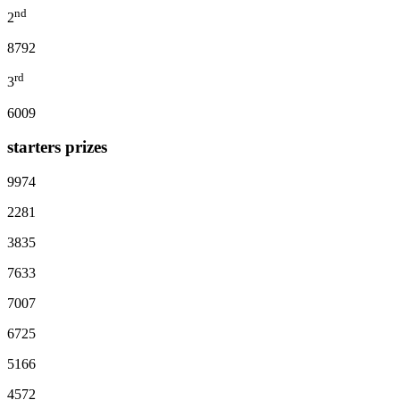
nd
2
8792
rd
3
6009
starters prizes
9974
2281
3835
7633
7007
6725
5166
4572