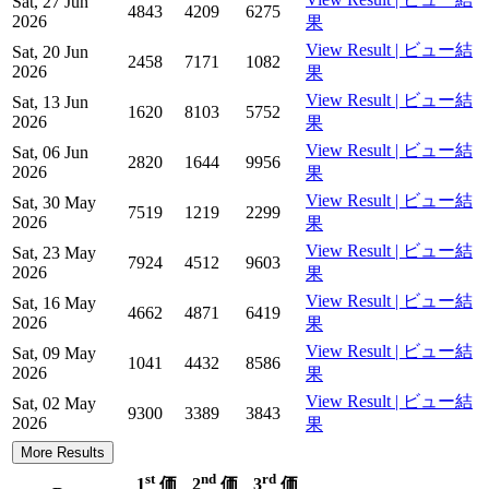
Sat, 27 Jun
4843
4209
6275
2026
果
View Result | ビュー結
Sat, 20 Jun
2458
7171
1082
2026
果
View Result | ビュー結
Sat, 13 Jun
1620
8103
5752
2026
果
View Result | ビュー結
Sat, 06 Jun
2820
1644
9956
2026
果
View Result | ビュー結
Sat, 30 May
7519
1219
2299
2026
果
View Result | ビュー結
Sat, 23 May
7924
4512
9603
2026
果
View Result | ビュー結
Sat, 16 May
4662
4871
6419
2026
果
View Result | ビュー結
Sat, 09 May
1041
4432
8586
2026
果
View Result | ビュー結
Sat, 02 May
9300
3389
3843
2026
果
More Results
st
nd
rd
1
価
2
価
3
価