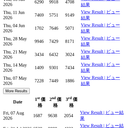
6290
9918
4708
2026
結果
View Result | ビュー
Thu, 11 Jun
7469
5751
9149
2026
結果
View Result | ビュー
Thu, 04 Jun
1702
7646
5071
2026
結果
View Result | ビュー
Thu, 28 May
9946
7429
8171
2026
結果
View Result | ビュー
Thu, 21 May
3434
6432
3024
2026
結果
View Result | ビュー
Thu, 14 May
1409
9301
7434
2026
結果
View Result | ビュー
Thu, 07 May
7228
7449
1886
2026
結果
More Results
st
nd
rd
1
価
2
価
3
価
Date
格
格
格
View Result | ビュー結
Fri, 07 Aug
1687
9638
2054
2026
果
View Result | ビュー結