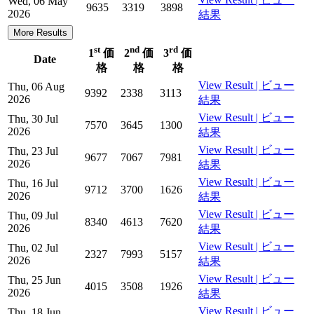
Wed, 06 May
9635
3319
3898
2026
結果
More Results
st
nd
rd
1
価
2
価
3
価
Date
格
格
格
View Result | ビュー
Thu, 06 Aug
9392
2338
3113
2026
結果
View Result | ビュー
Thu, 30 Jul
7570
3645
1300
2026
結果
View Result | ビュー
Thu, 23 Jul
9677
7067
7981
2026
結果
View Result | ビュー
Thu, 16 Jul
9712
3700
1626
2026
結果
View Result | ビュー
Thu, 09 Jul
8340
4613
7620
2026
結果
View Result | ビュー
Thu, 02 Jul
2327
7993
5157
2026
結果
View Result | ビュー
Thu, 25 Jun
4015
3508
1926
2026
結果
View Result | ビュー
Thu, 18 Jun