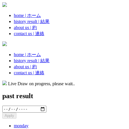
home | ホーム
history result | 結果
about us | 約
contact us | 連絡
home | ホーム
history result | 結果
about us | 約
contact us | 連絡
Live Draw on progress, please wait..
past result
monday