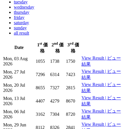
tuesday
wednesday
thursday
friday
saturday
sunday
all result
st
nd
rd
1
価
2
価
3
価
Date
格
格
格
View Result | ビュー
Mon, 03 Aug
1055
1738
1750
2026
結果
View Result | ビュー
Mon, 27 Jul
7296
6314
7423
2026
結果
View Result | ビュー
Mon, 20 Jul
8655
7327
2815
2026
結果
View Result | ビュー
Mon, 13 Jul
4407
4279
8670
2026
結果
View Result | ビュー
Mon, 06 Jul
3162
7304
8720
2026
結果
View Result | ビュー
Mon, 29 Jun
8112
8326
2841