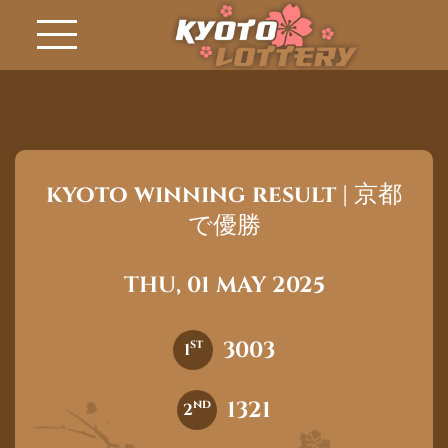
kyoto winning result | 京都
で優勝
THU, 01 MAY 2025
3003
st
1
1321
nd
2