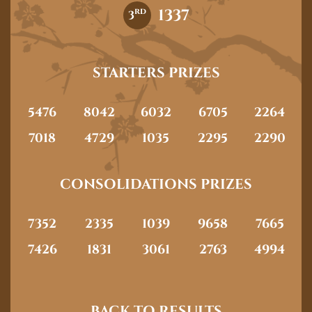
1337
rd
3
STARTERS PRIZES
5476
8042
6032
6705
2264
7018
4729
1035
2295
2290
CONSOLIDATIONS PRIZES
7352
2335
1039
9658
7665
7426
1831
3061
2763
4994
BACK TO RESULTS