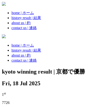
home | ホーム
history result | 結果
about us | 約
contact us | 連絡
home | ホーム
history result | 結果
about us | 約
contact us | 連絡
kyoto winning result | 京都で優勝
Fri, 18 Jul 2025
st
1
7726