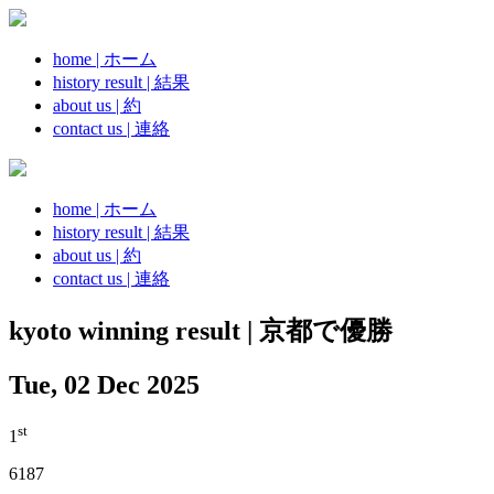
home | ホーム
history result | 結果
about us | 約
contact us | 連絡
home | ホーム
history result | 結果
about us | 約
contact us | 連絡
kyoto winning result | 京都で優勝
Tue, 02 Dec 2025
st
1
6187