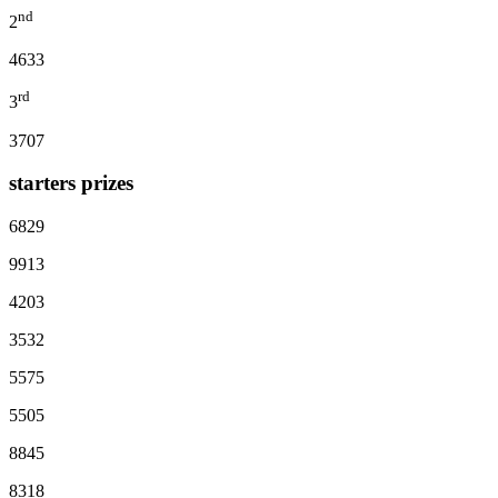
nd
2
4633
rd
3
3707
starters prizes
6829
9913
4203
3532
5575
5505
8845
8318