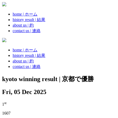
home | ホーム
history result | 結果
about us | 約
contact us | 連絡
home | ホーム
history result | 結果
about us | 約
contact us | 連絡
kyoto winning result | 京都で優勝
Fri, 05 Dec 2025
st
1
1607