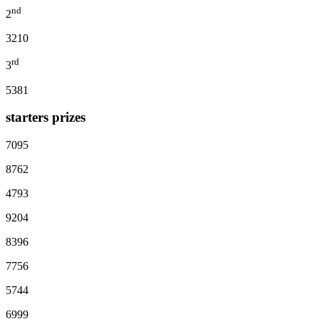
nd
2
3210
rd
3
5381
starters prizes
7095
8762
4793
9204
8396
7756
5744
6999