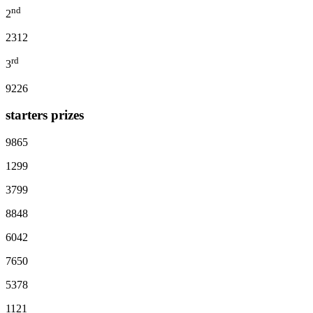
nd
2
2312
rd
3
9226
starters prizes
9865
1299
3799
8848
6042
7650
5378
1121