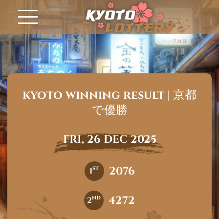
kyoto winning result | 京都
で優勝
FRI, 26 DEC 2025
2076
st
1
4272
nd
2