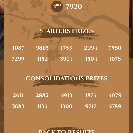
7920
rd
3
STARTERS PRIZES
3087
9865
1753
2094
7980
7299
3152
3903
4504
1078
CONSOLIDATIONS PRIZES
2611
2882
5913
1875
5079
3683
1135
1300
9717
5789
BACK TO RESULTS