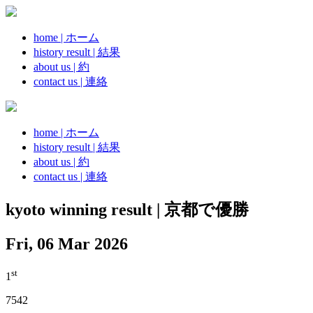
home | ホーム
history result | 結果
about us | 約
contact us | 連絡
home | ホーム
history result | 結果
about us | 約
contact us | 連絡
kyoto winning result | 京都で優勝
Fri, 06 Mar 2026
st
1
7542