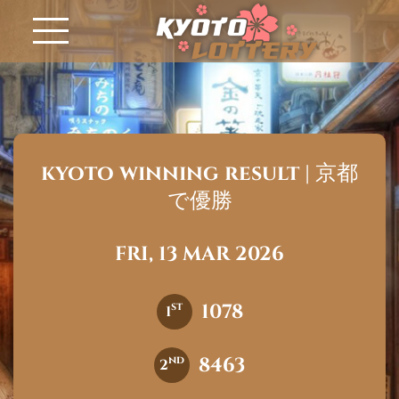
kyoto winning result | 京都
で優勝
FRI, 13 MAR 2026
1078
st
1
8463
nd
2