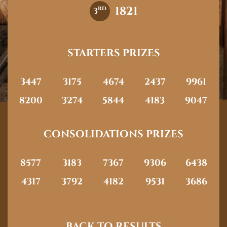
1821
rd
3
STARTERS PRIZES
3447
3175
4674
2437
9961
8200
3274
5844
4183
9047
CONSOLIDATIONS PRIZES
8577
3183
7367
9306
6438
4317
3792
4182
9531
3686
BACK TO RESULTS