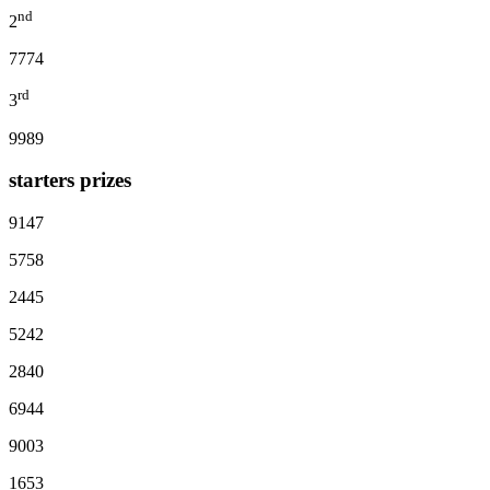
nd
2
7774
rd
3
9989
starters prizes
9147
5758
2445
5242
2840
6944
9003
1653