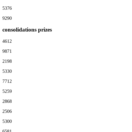
5376
9290
consolidations prizes
4612
9871
2198
5330
7712
5259
2868
2506
5300
6581