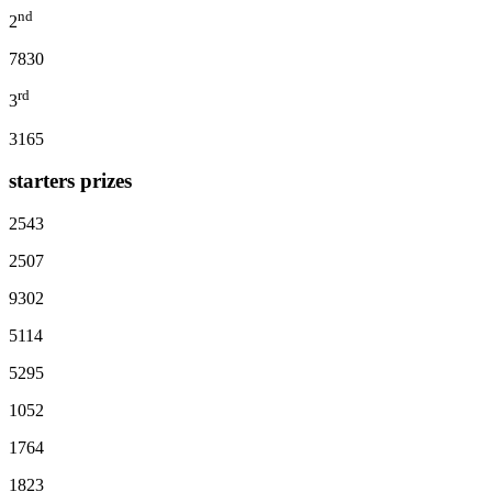
nd
2
7830
rd
3
3165
starters prizes
2543
2507
9302
5114
5295
1052
1764
1823