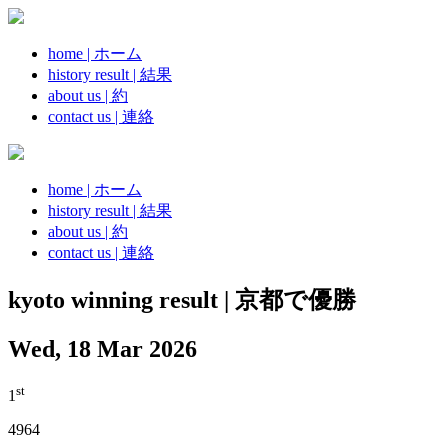
home | ホーム
history result | 結果
about us | 約
contact us | 連絡
home | ホーム
history result | 結果
about us | 約
contact us | 連絡
kyoto winning result | 京都で優勝
Wed, 18 Mar 2026
st
1
4964