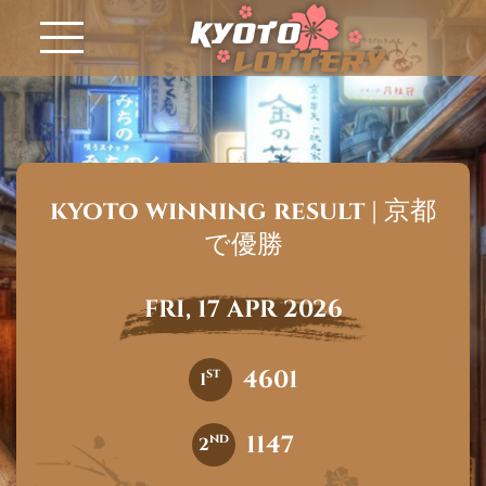
kyoto winning result | 京都
で優勝
FRI, 17 APR 2026
4601
st
1
1147
nd
2