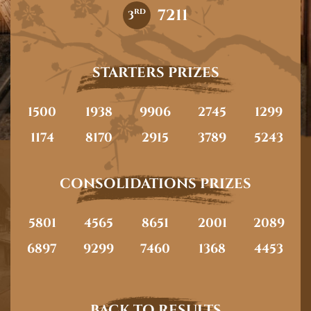
7211
rd
3
STARTERS PRIZES
1500
1938
9906
2745
1299
1174
8170
2915
3789
5243
CONSOLIDATIONS PRIZES
5801
4565
8651
2001
2089
6897
9299
7460
1368
4453
BACK TO RESULTS