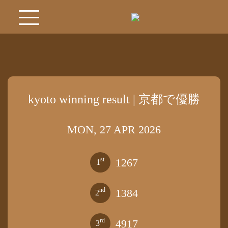
kyoto winning result | 京都で優勝
MON, 27 APR 2026
st
1267
1
nd
1384
2
rd
4917
3