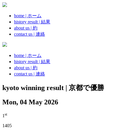
home | ホーム
history result | 結果
about us | 約
contact us | 連絡
home | ホーム
history result | 結果
about us | 約
contact us | 連絡
kyoto winning result | 京都で優勝
Mon, 04 May 2026
st
1
1405