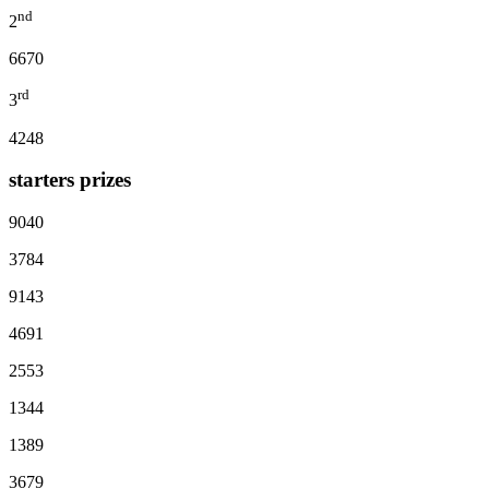
nd
2
6670
rd
3
4248
starters prizes
9040
3784
9143
4691
2553
1344
1389
3679