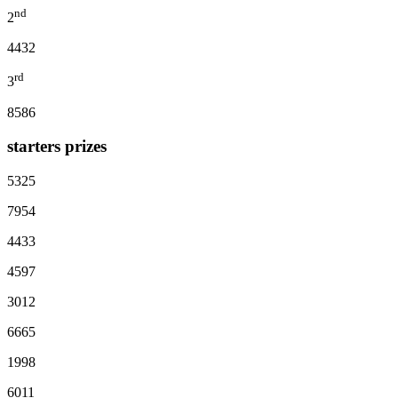
nd
2
4432
rd
3
8586
starters prizes
5325
7954
4433
4597
3012
6665
1998
6011