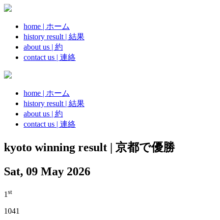
home | ホーム
history result | 結果
about us | 約
contact us | 連絡
home | ホーム
history result | 結果
about us | 約
contact us | 連絡
kyoto winning result | 京都で優勝
Sat, 09 May 2026
st
1
1041