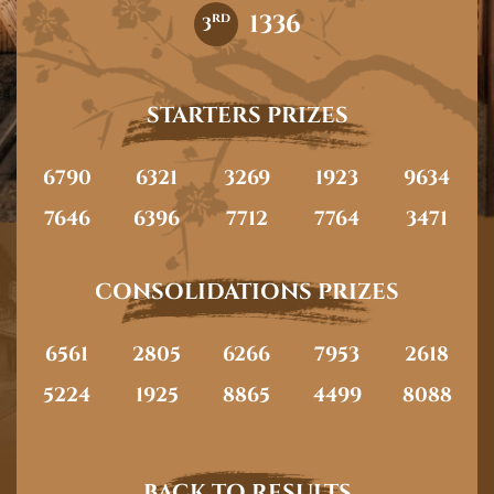
1336
rd
3
STARTERS PRIZES
6790
6321
3269
1923
9634
7646
6396
7712
7764
3471
CONSOLIDATIONS PRIZES
6561
2805
6266
7953
2618
5224
1925
8865
4499
8088
BACK TO RESULTS