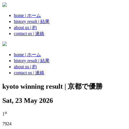
home | ホーム
history result | 結果
about us | 約
contact us | 連絡
home | ホーム
history result | 結果
about us | 約
contact us | 連絡
kyoto winning result | 京都で優勝
Sat, 23 May 2026
st
1
7924