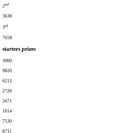
nd
2
5638
rd
3
7658
starters prizes
3060
9820
6212
2726
2671
1014
7530
8711