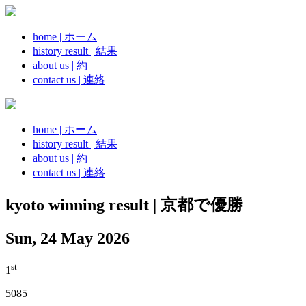
home | ホーム
history result | 結果
about us | 約
contact us | 連絡
home | ホーム
history result | 結果
about us | 約
contact us | 連絡
kyoto winning result | 京都で優勝
Sun, 24 May 2026
st
1
5085