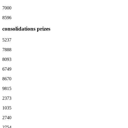
7000
8596
consolidations prizes
5237
7888
8093
6749
8670
9815
2373
1035
2740
2754