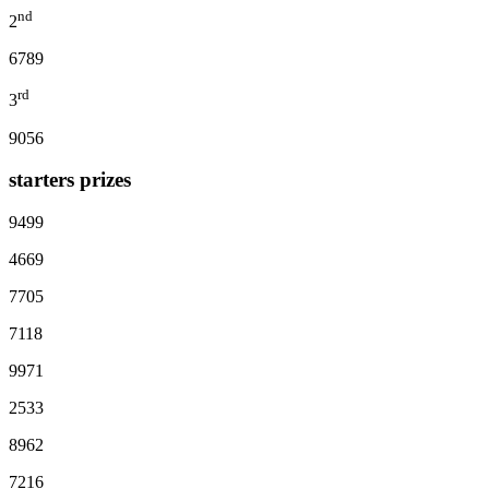
nd
2
6789
rd
3
9056
starters prizes
9499
4669
7705
7118
9971
2533
8962
7216