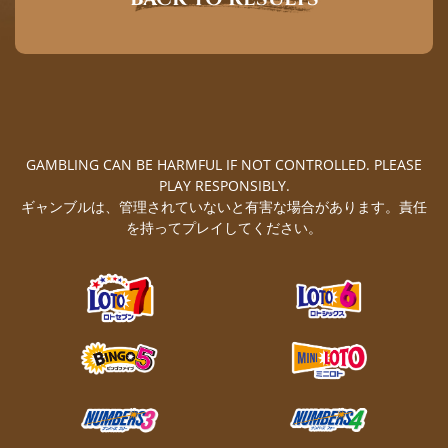
GAMBLING CAN BE HARMFUL IF NOT CONTROLLED. PLEASE
PLAY RESPONSIBLY.
ギャンブルは、管理されていないと有害な場合があります。責任
を持ってプレイしてください。