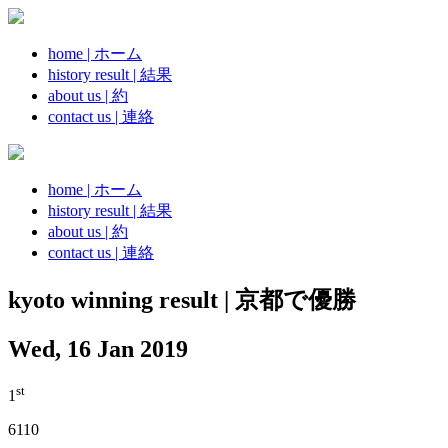
home | ホーム
history result | 結果
about us | 約
contact us | 連絡
home | ホーム
history result | 結果
about us | 約
contact us | 連絡
kyoto winning result | 京都で優勝
Wed, 16 Jan 2019
st
1
6110