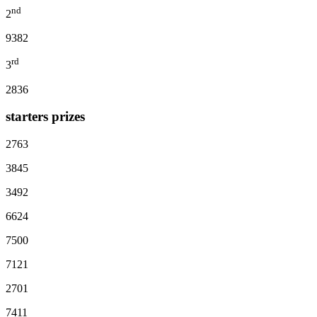
nd
2
9382
rd
3
2836
starters prizes
2763
3845
3492
6624
7500
7121
2701
7411